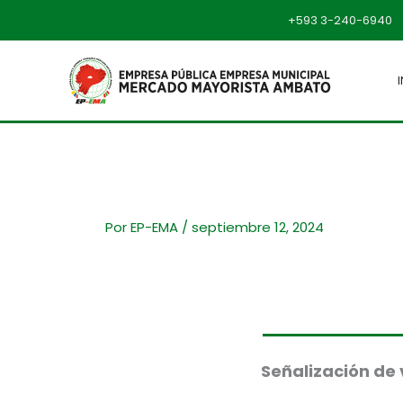
Ir
+593 3-240-6940
al
contenido
Por
EP-EMA
/
septiembre 12, 2024
Señalización de 