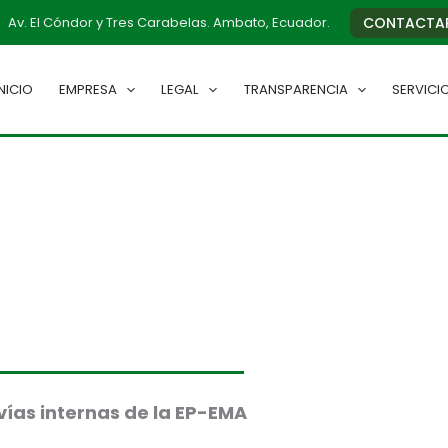
Av. El Cóndor y Tres Carabelas. Ambato, Ecuador.
CONTACTA
INICIO
EMPRESA
LEGAL
TRANSPARENCIA
SERVICI
vías internas de la EP-EMA