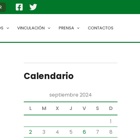
R
OS
VINCULACIÓN
PRENSA
CONTACTOS
Calendario
septiembre 2024
L
M
X
J
V
S
D
1
2
3
4
5
6
7
8