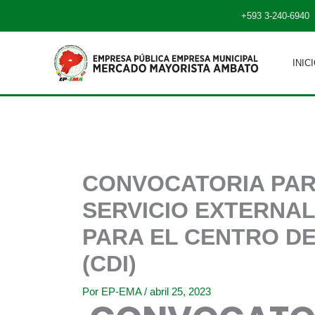
Ir
+593 3-240-6940
al
contenido
INIC
CONVOCATORIA PAR
SERVICIO EXTERNAL
PARA EL CENTRO DE
(CDI)
Por
EP-EMA
/
abril 25, 2023