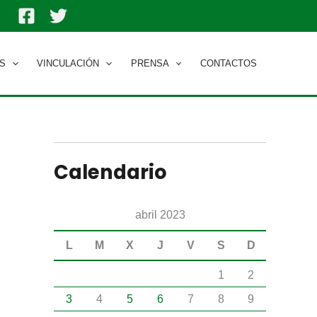
S
VINCULACIÓN
PRENSA
CONTACTOS
Calendario
abril 2023
L
M
X
J
V
S
D
1
2
3
4
5
6
7
8
9