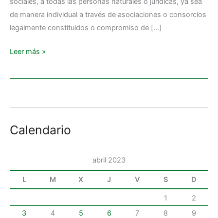
sociales, a todas las personas naturales o jurídicas, ya sea
DESARROLLO
de manera individual a través de asociaciones o consorcios
INFANTIL
legalmente constituidos o compromiso de […]
(CDI)
Leer más »
Calendario
abril 2023
L
M
X
J
V
S
D
1
2
3
4
5
6
7
8
9