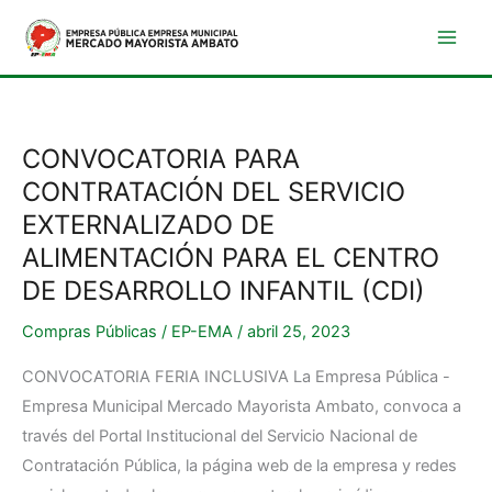
Ir
al
contenido
CONVOCATORIA PARA
CONVOCATORIA
PARA
CONTRATACIÓN DEL SERVICIO
CONTRATACIÓN
EXTERNALIZADO DE
DEL
ALIMENTACIÓN PARA EL CENTRO
SERVICIO
DE DESARROLLO INFANTIL (CDI)
EXTERNALIZADO
Compras Públicas
/
EP-EMA
/
abril 25, 2023
DE
ALIMENTACIÓN
CONVOCATORIA FERIA INCLUSIVA La Empresa Pública -
PARA
Empresa Municipal Mercado Mayorista Ambato, convoca a
EL
través del Portal Institucional del Servicio Nacional de
CENTRO
Contratación Pública, la página web de la empresa y redes
DE