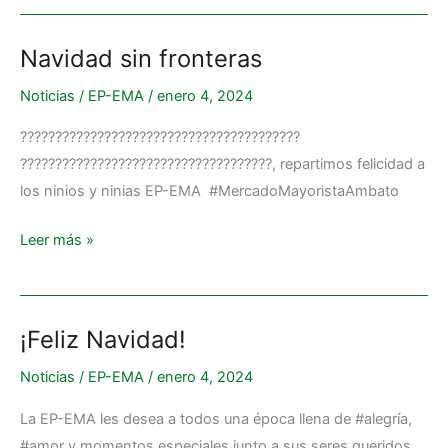
Navidad sin fronteras
Navidad
sin
Noticias
/
EP-EMA
/
enero 4, 2024
fronteras
????????????????????????????????????????
????????????????????????????????????, repartimos felicidad a
los ninios y ninias EP-EMA #MercadoMayoristaAmbato
Leer más »
¡Feliz Navidad!
¡Feliz
Navidad!
Noticias
/
EP-EMA
/
enero 4, 2024
La EP-EMA les desea a todos una época llena de #alegría,
#amor y momentos especiales junto a sus seres queridos.