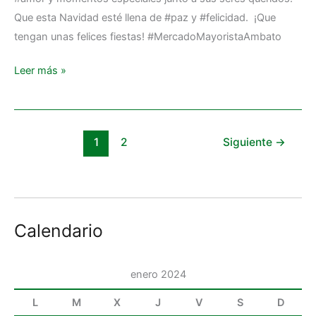
Que esta Navidad esté llena de #paz y #felicidad. ¡Que
tengan unas felices fiestas! #MercadoMayoristaAmbato
Leer más »
1
2
Siguiente
→
Calendario
enero 2024
L
M
X
J
V
S
D