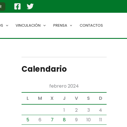
R
OS
VINCULACIÓN
PRENSA
CONTACTOS
Calendario
febrero 2024
L
M
X
J
V
S
D
1
2
3
4
5
6
7
8
9
10
11