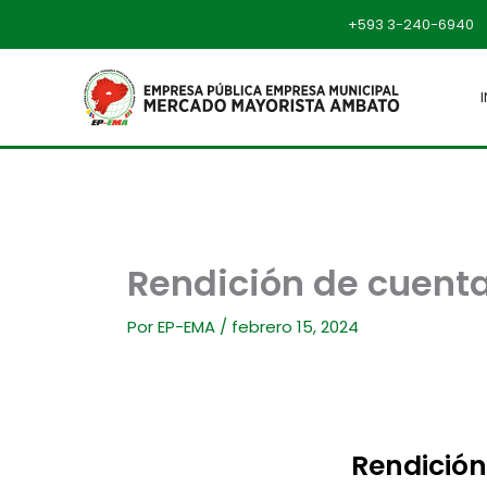
Ir
+593 3-240-6940
al
contenido
Rendición de cuent
Por
EP-EMA
/
febrero 15, 2024
Rendición